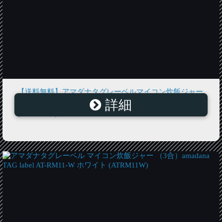
【送料無料】アマダナタグレーベルマイコン炊飯ジャー
詳細
（3合）amadana TAG label AT-RM11-W ホワイト
(ATRM11W)