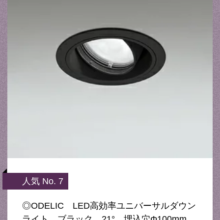
人気 No. 7
◎ODELIC LED高効率ユニバーサルダウン
ライト ブラック 21° 埋込穴Φ100mm